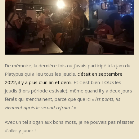
De mémoire, la dernière fois où j’avais participé à la jam du
Platypus qui a lieu tous les jeudis,
c’était en septembre
2022, il y a plus d’un an et demi
. Et c’est bien TOUS les
jeudis (hors période estivale), même quand il y a deux jours
fériés qui s’enchainent, parce que que ici
« les ponts, ils
viennent après le second refrain ! »
Avec un tel slogan aux bons mots, je ne pouvais pas résister
d’aller y jouer !