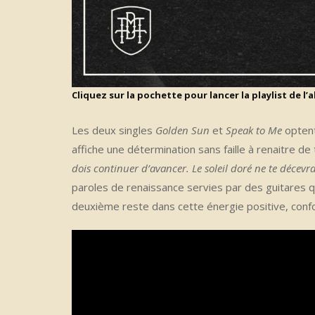
Cliquez sur la pochette pour lancer la playlist de l’
Les deux singles
Golden Sun
et
Speak to Me
optent
affiche une détermination sans faille à renaitre de
dois continuer d’avancer.
Le soleil doré ne te décevr
paroles de renaissance servies par des guitares qu
deuxième reste dans cette énergie positive, confor