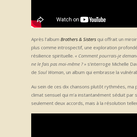
Après l’album
Brothers & Sisters
qui offrait un miro
plus comme introspectif, une exploration profondém
résilience spirituelle.
« Comment pourrais-je demander
ne le fais pas moi-même ? »
s’interroge Michelle Da
de
Soul Woman
, un album qui embrasse la vulnérabi
Au sein de ces dix chansons plutôt rythmées, ma 
climat sensuel qui m’a instantanément séduit par
seulement deux accords, mais à la résolution telle