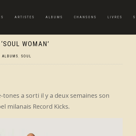
ES
ARTISTES
ALBUMS
CHANSONS
LIVRES
S
 ‘SOUL WOMAN’
,
ALBUMS
,
SOUL
tones a sorti il y a deux semaines son
abel milanais Record Kicks.