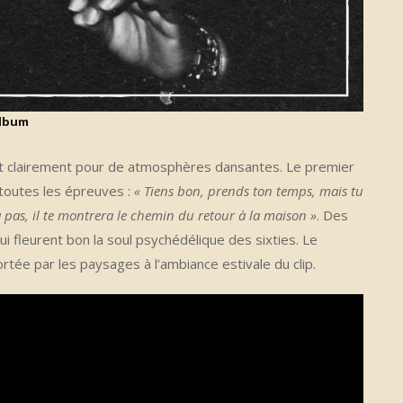
album
 clairement pour de atmosphères dansantes. Le premier
 toutes les épreuves :
« Tiens bon, prends ton temps, mais tu
a pas, il te montrera le chemin du retour à la maison
»
. Des
i fleurent bon la soul psychédélique des sixties. Le
tée par les paysages à l’ambiance estivale du clip.