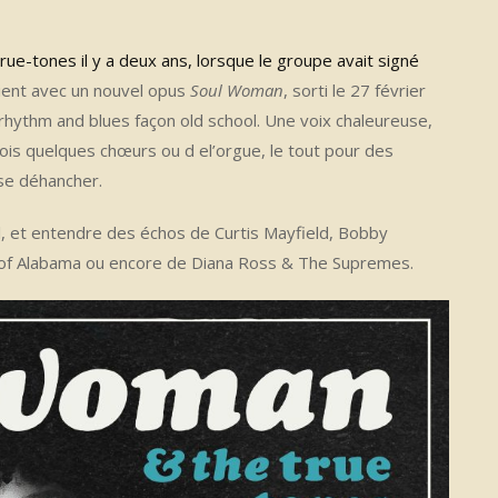
rue-tones il y a deux ans, lorsque le groupe avait signé
vient avec un nouvel opus
Soul Woman
, sorti le 27 février
e rhythm and blues façon old school. Une voix chaleureuse,
fois quelques chœurs ou d el’orgue, le tout pour des
 se déhancher.
, et entendre des échos de Curtis Mayfield, Bobby
 of Alabama ou encore de Diana Ross & The Supremes.