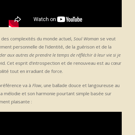
ir des complexités du monde actuel,
Soul Woman
se veut
ent personnelle de l’identité, de la guérison et de la
 aux autres de prendre le temps de réfléchir à leur vie si je
vid. Cet esprit d’introspection et de renouveau est au cœur
lité tout en irradiant de force.
préférence va à
Flow
, une ballade douce et langoureuse au
 sa mélodie et son harmonie pourtant simple basée sur
ment plaisante :