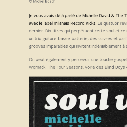
© Michel Bosch
Je vous avais déjà parlé de Michelle David & The T
avec le label milanais Record Kicks
. Le quatuor re
dernier. Dix titres qui perpétuent cette soul et c
un trio guitare-basse-batterie, des cuivres et par
grooves imparables qui invitent indéniablement à
On peut également y percevoir une touche gospel
Womack, The Four Seasons, voire des Blind Boys