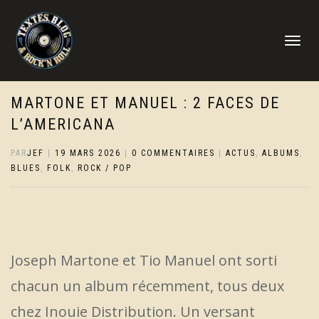
DÉPLIER
LA
NAVIGATI
MARTONE ET MANUEL : 2 FACES DE
L’AMERICANA
PAR
JEF
|
19 MARS 2026
|
0 COMMENTAIRES
|
ACTUS
,
ALBUMS
,
BLUES
,
FOLK
,
ROCK / POP
Joseph Martone et Tio Manuel ont sorti
chacun un album récemment, tous deux
chez Inouie Distribution. Un versant