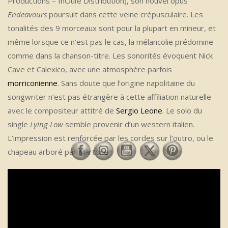
Productions – InOuïe Distribution), son nouvel opus
Endeavours
poursuit dans cette veine crépusculaire. Les
tonalités des 9 morceaux sont pour la plupart en mineur, et
même lorsque ce n’est pas le cas, la mélancolie prédomine
comme dans la chanson-titre. Les sonorités évoquent Nick
Cave et Calexico, avec une atmosphère parfois
morriconienne
. Sans doute que l’origine napolitaine du
songwriter n’est pas étrangère à cette affiliation naturelle
avec le compositeur attitré de
Sergio Leone
. Le solo du
single
Lying Low
semble provenir d’un western italien.
L’impression est renforcée par les cordes sur l’outro, ou le
chapeau arboré par Martone :