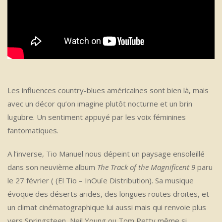
Les influences country-blues américaines sont bien là, mais
avec un décor qu’on imagine plutôt nocturne et un brin
lugubre. Un sentiment appuyé par les voix féminines
fantomatiques.
A l’inverse, Tio Manuel nous dépeint un paysage ensoleillé
dans son neuvième
album
The Track of the Magnificent 9
paru
le 27 février ( (El Tio – InOuïe Distribution). Sa musique
évoque des déserts arides, des longues routes droites, et
un climat cinématographique lui aussi mais qui renvoie plus
vers Springsteen, Neil Young ou Tom Petty même si