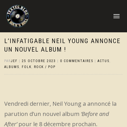
DÉPLIER
LA
NAVIGATI
L’INFATIGABLE NEIL YOUNG ANNONCE
UN NOUVEL ALBUM !
PAR
JEF
|
25 OCTOBRE 2023
|
0 COMMENTAIRES
|
ACTUS
,
ALBUMS
,
FOLK
,
ROCK / POP
Vendredi dernier, Neil Young a annoncé la
parution d’un nouvel album
‘Before and
After’
pour le 8 décembre prochain.