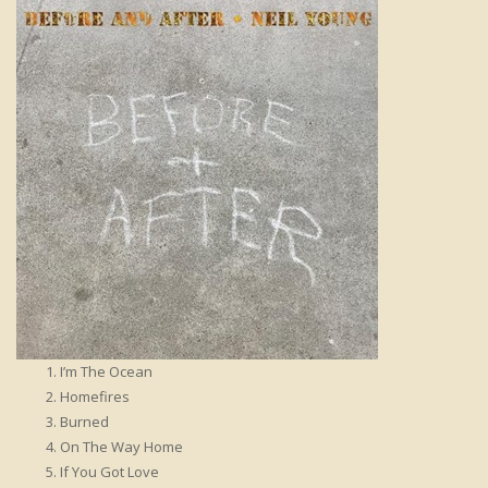
I’m The Ocean
Homefires
Burned
On The Way Home
If You Got Love