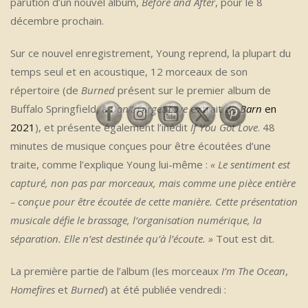
parution d’un nouvel album,
Before and After
, pour le 8
décembre prochain.
Sur ce nouvel enregistrement, Young reprend, la plupart du
temps seul et en acoustique, 12 morceaux de son
répertoire (de
Burned
présent sur le premier album de
Buffalo Springfield, à
Don’t Forget Love
extrait de
Barn
en
2021
), et présente également l’inédit
If You Got Love
. 48
minutes de musique conçues pour être écoutées d’une
traite, comme l’explique Young lui-même :
« Le sentiment est
capturé, non pas par morceaux, mais comme une pièce entière
– conçue pour être écoutée de cette manière. Cette présentation
musicale défie le brassage, l’organisation numérique, la
séparation. Elle n’est destinée qu’à l’écoute. »
Tout est dit.
La première partie de l’album (les morceaux
I’m The Ocean
,
Homefires
et
Burned
) at été publiée vendredi :