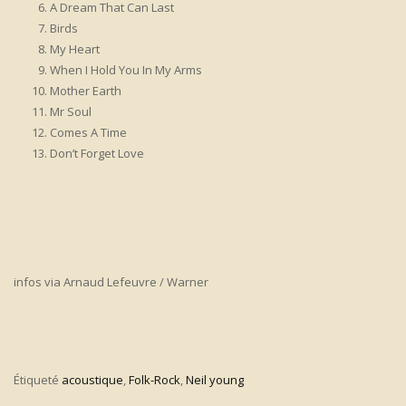
A Dream That Can Last
Birds
My Heart
When I Hold You In My Arms
Mother Earth
Mr Soul
Comes A Time
Don’t Forget Love
infos via Arnaud Lefeuvre / Warner
Étiqueté
acoustique
,
Folk-Rock
,
Neil young