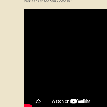
hier est
Let The Sun Come In
: