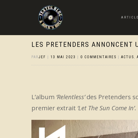
ARTICL
LES PRETENDERS ANNONCENT 
PAR
JEF
|
13 MAI 2023
|
0 COMMENTAIRES
|
ACTUS
,
L’album
‘Relentless’
des Pretenders so
premier extrait
‘Let The Sun Come In’
.