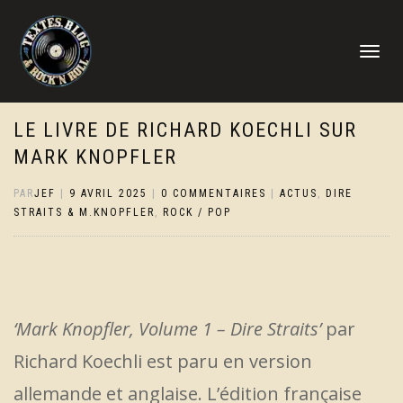
DÉPLIER
LA
NAVIGATI
LE LIVRE DE RICHARD KOECHLI SUR
MARK KNOPFLER
PAR
JEF
|
9 AVRIL 2025
|
0 COMMENTAIRES
|
ACTUS
,
DIRE
STRAITS & M.KNOPFLER
,
ROCK / POP
‘Mark Knopfler, Volume 1 – Dire Straits’
par
Richard Koechli est paru en version
allemande et anglaise. L’édition française