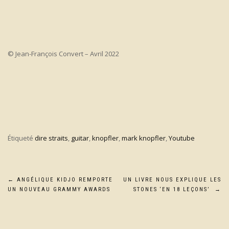
© Jean-François Convert – Avril 2022
Étiqueté
dire straits
,
guitar
,
knopfler
,
mark knopfler
,
Youtube
Navigation
←
ANGÉLIQUE KIDJO REMPORTE
UN LIVRE NOUS EXPLIQUE LES
UN NOUVEAU GRAMMY AWARDS
STONES ‘EN 18 LEÇONS’
→
de
l’article