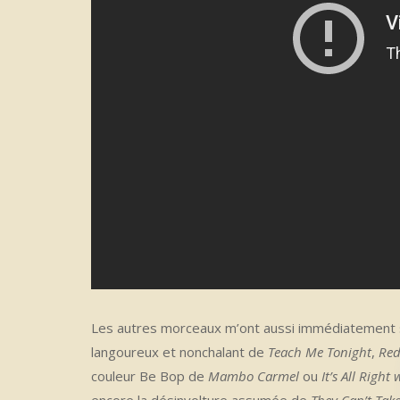
Les autres morceaux m’ont aussi immédiatement s
langoureux et nonchalant de
Teach Me Tonight
,
Red
couleur Be Bop de
Mambo Carmel
ou
It’s All Right
encore la désinvolture assumée de
They Can’t Tak