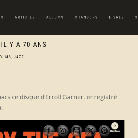
ES
ARTISTES
ALBUMS
CHANSONS
LIVRES
S
IL Y A 70 ANS
LBUMS
,
JAZZ
bacs ce disque d’Erroll Garner, enregistré
t.