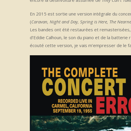
En 2015 est sortie une version intégrale du conce
(
Caravan, Night and Day, Spring is Here, The Nearne
Les bandes ont été restaurées et remasterisées, 
d’Eddie Calhoun, le son du piano et de la batterie 
écouté cette version, je vais m’empresser de le fai