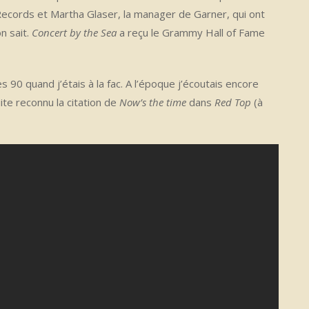
Records et Martha Glaser, la manager de Garner, qui ont
n sait.
Concert by the Sea
a reçu le Grammy Hall of Fame
 90 quand j’étais à la fac. A l’époque j’écoutais encore
suite reconnu la citation de
Now’s the time
dans
Red Top
(à