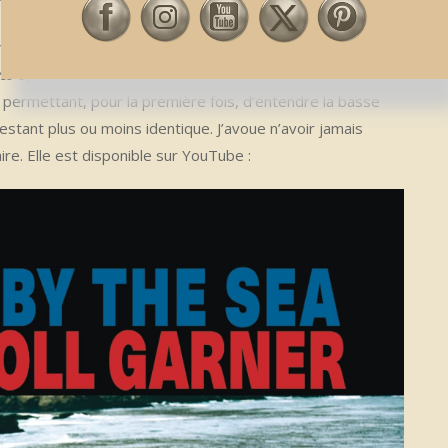
rt, permettant d’entendre de nombreux titres inédits
ss Of You, Sweet and Lovely, Lullaby of Birdland, Laura
…).
permettant, pour la première fois, d’entendre la basse
restant plus ou moins identique. J’avoue n’avoir jamais
re. Elle est disponible sur YouTube :