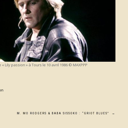
« Lily passion » à Tours le 10 avril 1986 © MAXPPP
on
M. MO RODGERS & BABA SISSOKO : “GRIOT BLUES”
→