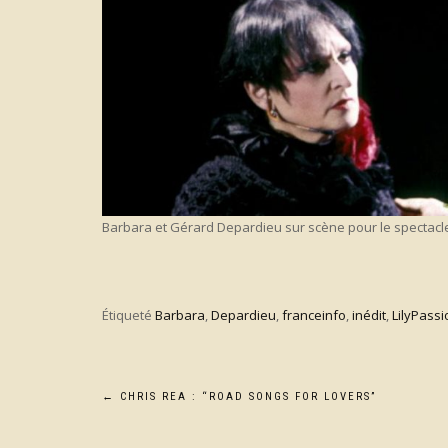
Barbara et Gérard Depardieu sur scène pour le spectacle 
Étiqueté
Barbara
,
Depardieu
,
franceinfo
,
inédit
,
LilyPassi
Navigation
←
CHRIS REA : “ROAD SONGS FOR LOVERS”