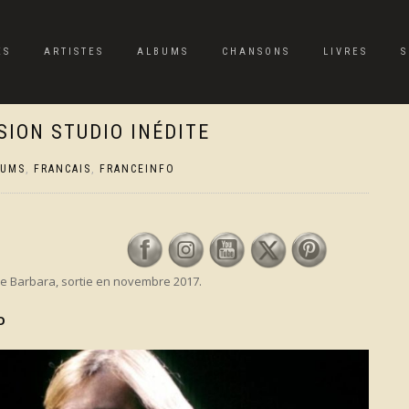
ES
ARTISTES
ALBUMS
CHANSONS
LIVRES
S
RSION STUDIO INÉDITE
BUMS
,
FRANCAIS
,
FRANCEINFO
 de Barbara, sortie en novembre 2017.
O