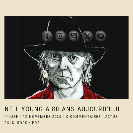
NEIL YOUNG A 80 ANS AUJOURD’HUI
PAR
JEF
|
12 NOVEMBRE 2025
|
0 COMMENTAIRES
|
ACTUS
,
FOLK
,
ROCK / POP