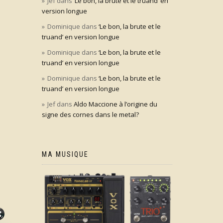
Jef
dans
‘Le bon, la brute et le truand’ en
version longue
Dominique
dans
‘Le bon, la brute et le
truand’ en version longue
Dominique
dans
‘Le bon, la brute et le
truand’ en version longue
Dominique
dans
‘Le bon, la brute et le
truand’ en version longue
Jef
dans
Aldo Maccione à l’origine du
signe des cornes dans le metal?
MA MUSIQUE