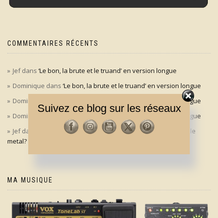
COMMENTAIRES RÉCENTS
Jef
dans
‘Le bon, la brute et le truand’ en version longue
Dominique
dans
‘Le bon, la brute et le truand’ en version longue
Dominique
dans
‘Le bon, la brute et le truand’ en version longue
Suivez ce blog sur les réseaux
Dominique
dans
‘Le bon, la brute et le truand’ en version longue
Jef
dans
Aldo Maccione à l’origine du signe des cornes dans le
metal?
MA MUSIQUE