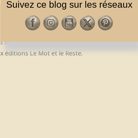
Suivez ce blog sur les réseaux
E FILMS
US
,
AUTRES
s originales & Cinéma de genre, de Psychose
x éditions Le Mot et le Reste.