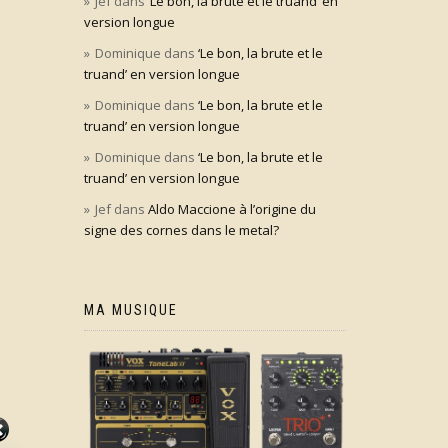
Jef
dans
‘Le bon, la brute et le truand’ en
version longue
Dominique
dans
‘Le bon, la brute et le
truand’ en version longue
Dominique
dans
‘Le bon, la brute et le
truand’ en version longue
Dominique
dans
‘Le bon, la brute et le
truand’ en version longue
Jef
dans
Aldo Maccione à l’origine du
signe des cornes dans le metal?
MA MUSIQUE