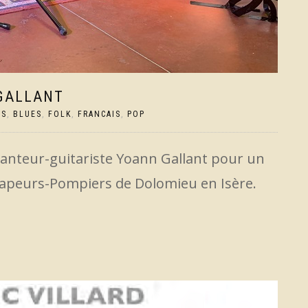
GALLANT
US
,
BLUES
,
FOLK
,
FRANCAIS
,
POP
hanteur-guitariste Yoann Gallant pour un
 Sapeurs-Pompiers de Dolomieu en Isère.