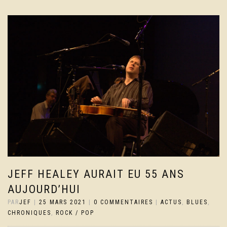
JEFF HEALEY AURAIT EU 55 ANS
AUJOURD’HUI
PAR
JEF
|
25 MARS 2021
|
0 COMMENTAIRES
|
ACTUS
,
BLUES
,
CHRONIQUES
,
ROCK / POP