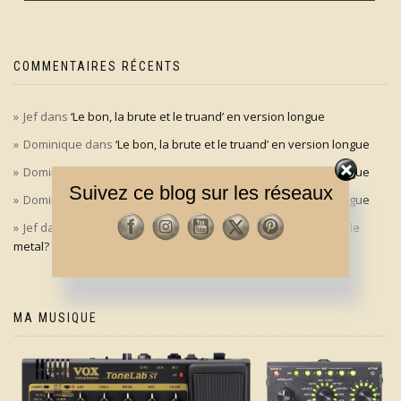
COMMENTAIRES RÉCENTS
Jef
dans
‘Le bon, la brute et le truand’ en version longue
Dominique
dans
‘Le bon, la brute et le truand’ en version longue
Dominique
dans
‘Le bon, la brute et le truand’ en version longue
Suivez ce blog sur les réseaux
Dominique
dans
‘Le bon, la brute et le truand’ en version longue
Jef
dans
Aldo Maccione à l’origine du signe des cornes dans le
metal?
MA MUSIQUE