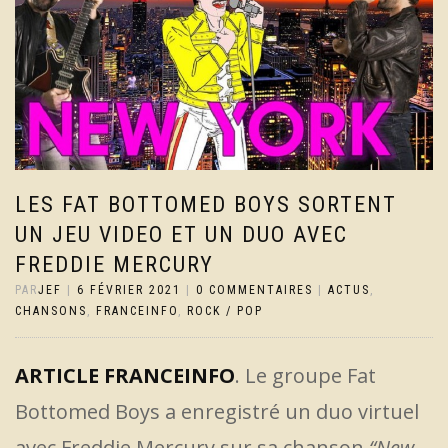
LES FAT BOTTOMED BOYS SORTENT
UN JEU VIDEO ET UN DUO AVEC
FREDDIE MERCURY
PAR
JEF
|
6 FÉVRIER 2021
|
0 COMMENTAIRES
|
ACTUS
,
CHANSONS
,
FRANCEINFO
,
ROCK / POP
ARTICLE FRANCEINFO
. Le groupe Fat
Bottomed Boys a enregistré un duo virtuel
avec Freddie Mercury sur sa chanson
“New