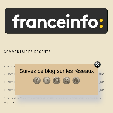
COMMENTAIRES RÉCENTS
Jef
dans
‘Le bon, la brute et le truand’ en version longue
Suivez ce blog sur les réseaux
Dominique
dans
‘Le bon, la brute et le truand’ en version longue
Dominique
dans
‘Le bon, la brute et le truand’ en version longue
Dominique
dans
‘Le bon, la brute et le truand’ en version longue
Jef
dans
Aldo Maccione à l’origine du signe des cornes dans le
metal?