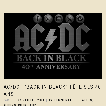
AC/DC : “BACK IN BLACK” FÊTE SES 40
ANS
PAR
JEF
|
25 JUILLET 2020
|
3% COMMENTAIRES
|
ACTUS
,
ALBUMS
,
ROCK / POP