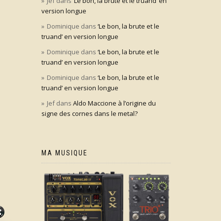
Jef
dans
‘Le bon, la brute et le truand’ en
version longue
Dominique
dans
‘Le bon, la brute et le
truand’ en version longue
Dominique
dans
‘Le bon, la brute et le
truand’ en version longue
Dominique
dans
‘Le bon, la brute et le
truand’ en version longue
Jef
dans
Aldo Maccione à l’origine du
signe des cornes dans le metal?
MA MUSIQUE