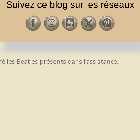
Suivez ce blog sur les réseaux
 ”SGT. PEPPER” 2 JOURS APRÈS SA
OTES
,
ROCK / POP
ffé les Beatles présents dans l’assistance.