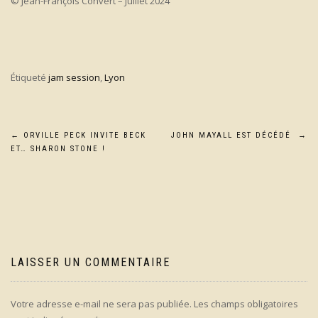
© Jean-François Convert – Juillet 2024
Étiqueté
jam session
,
Lyon
Navigation
←
ORVILLE PECK INVITE BECK
JOHN MAYALL EST DÉCÉDÉ
→
ET… SHARON STONE !
de
l’article
LAISSER UN COMMENTAIRE
Votre adresse e-mail ne sera pas publiée.
Les champs obligatoires