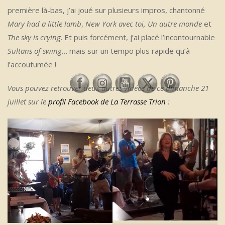
première là-bas, j’ai joué sur plusieurs impros, chantonné
Mary had a little lamb
,
New York avec toi,
Un autre monde
et
The sky is crying
. Et puis forcément, j’ai placé l’incontournable
Sultans of swing
… mais sur un tempo plus rapide qu’à
l’accoutumée !
Vous pouvez retrouver deux autres vidéos de ce dimanche 21
juillet sur le
profil Facebook de La Terrasse Trion
: