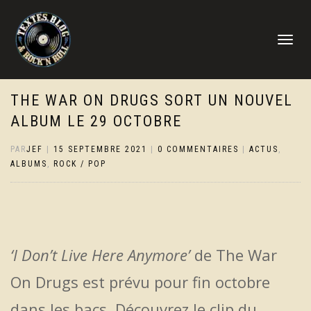
DÉPLIER
LA
NAVIGATI
THE WAR ON DRUGS SORT UN NOUVEL
ALBUM LE 29 OCTOBRE
PAR
JEF
|
15 SEPTEMBRE 2021
|
0 COMMENTAIRES
|
ACTUS
,
ALBUMS
,
ROCK / POP
‘I Don’t Live Here Anymore’
de The War
On Drugs est prévu pour fin octobre
dans les bacs. Découvrez le clip du