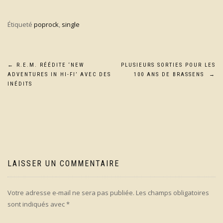
Étiqueté
poprock
,
single
Navigation
←
R.E.M. RÉÉDITE ‘NEW
PLUSIEURS SORTIES POUR LES
ADVENTURES IN HI-FI’ AVEC DES
100 ANS DE BRASSENS
→
de
INÉDITS
l’article
LAISSER UN COMMENTAIRE
Votre adresse e-mail ne sera pas publiée.
Les champs obligatoires
sont indiqués avec
*