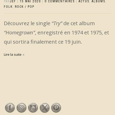
PAR
JEF
|
15 MAI 2020
|
0 COMMENTAIRES
|
ACTUS
,
ALBUMS
,
FOLK
,
ROCK / POP
Découvrez le single
“Try”
de cet album
“Homegrown”
, enregistré en 1974 et 1975, et
qui sortira finalement ce 19 juin.
Lire la suite