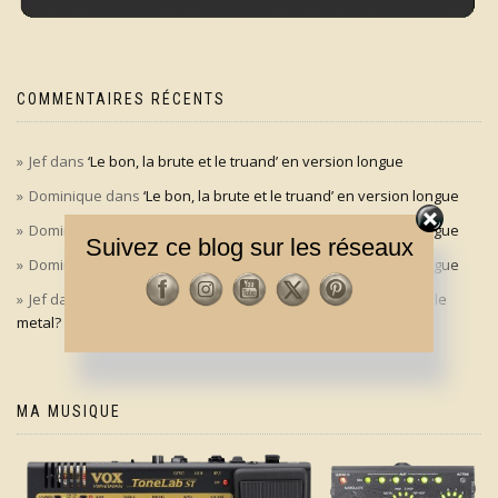
COMMENTAIRES RÉCENTS
Jef
dans
‘Le bon, la brute et le truand’ en version longue
Dominique
dans
‘Le bon, la brute et le truand’ en version longue
Dominique
dans
‘Le bon, la brute et le truand’ en version longue
Suivez ce blog sur les réseaux
Dominique
dans
‘Le bon, la brute et le truand’ en version longue
Jef
dans
Aldo Maccione à l’origine du signe des cornes dans le
metal?
MA MUSIQUE