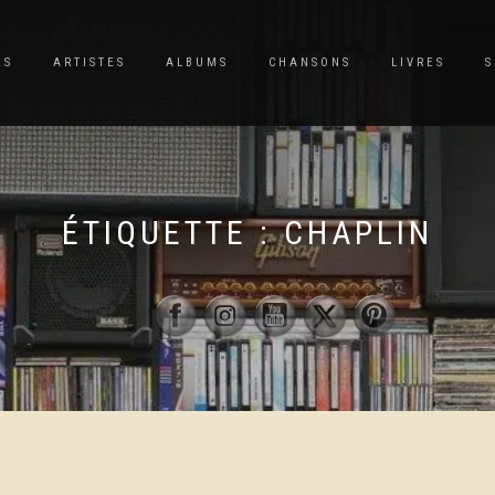
ES
ARTISTES
ALBUMS
CHANSONS
LIVRES
S
ÉTIQUETTE :
CHAPLIN