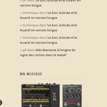
Jef
dans
‘Le bon, la brute et le truand’ en
version longue
Dominique
dans
‘Le bon, la brute et le
truand’ en version longue
Dominique
dans
‘Le bon, la brute et le
truand’ en version longue
Dominique
dans
‘Le bon, la brute et le
truand’ en version longue
Jef
dans
Aldo Maccione à l’origine du
signe des cornes dans le metal?
MA MUSIQUE