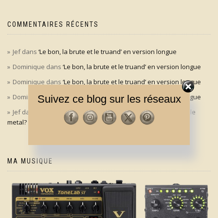
COMMENTAIRES RÉCENTS
Jef
dans
‘Le bon, la brute et le truand’ en version longue
Dominique
dans
‘Le bon, la brute et le truand’ en version longue
Dominique
dans
‘Le bon, la brute et le truand’ en version longue
Dominique
dans
‘Le bon, la brute et le truand’ en version longue
Suivez ce blog sur les réseaux
Jef
dans
Aldo Maccione à l’origine du signe des cornes dans le
metal?
MA MUSIQUE