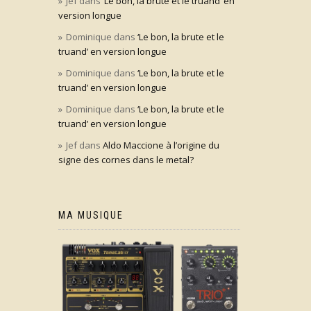
Jef
dans
‘Le bon, la brute et le truand’ en
version longue
Dominique
dans
‘Le bon, la brute et le
truand’ en version longue
Dominique
dans
‘Le bon, la brute et le
truand’ en version longue
Dominique
dans
‘Le bon, la brute et le
truand’ en version longue
Jef
dans
Aldo Maccione à l’origine du
signe des cornes dans le metal?
MA MUSIQUE