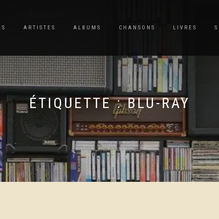
ES
ARTISTES
ALBUMS
CHANSONS
LIVRES
S
ÉTIQUETTE :
BLU-RAY