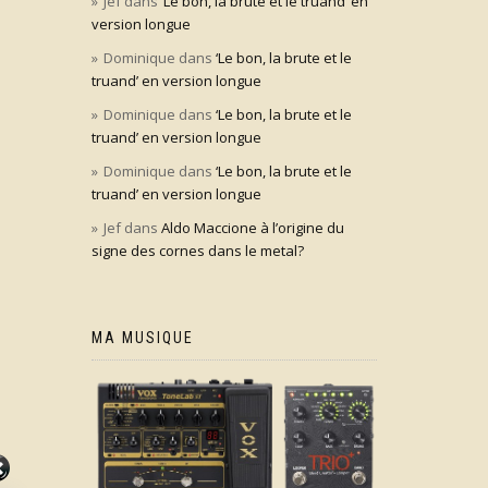
Jef
dans
‘Le bon, la brute et le truand’ en
version longue
Dominique
dans
‘Le bon, la brute et le
truand’ en version longue
Dominique
dans
‘Le bon, la brute et le
truand’ en version longue
Dominique
dans
‘Le bon, la brute et le
truand’ en version longue
Jef
dans
Aldo Maccione à l’origine du
signe des cornes dans le metal?
MA MUSIQUE