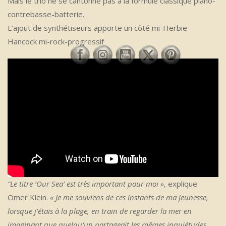
Mais le trio ne se cantonne pas à la formule classique piano-
contrebasse-batterie.
L’ajout de synthétiseurs apporte un côté mi-Herbie-
Hancock mi-rock-progressif
“Le titre ‘Our Sea’ est très important pour moi »
, explique
Omer Klein.
« Je me souviens de ces instants de ma jeunesse,
lorsque j’étais à la plage, en train de regarder la mer en
imaginant que quelqu’un partageait les mêmes inquiétudes,