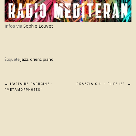
Infos via
Sophie Louvet
Étiqueté
jazz
,
orient
,
piano
Navigation
←
L’AFFAIRE CAPUCINE :
GRAZZIA GIU – “LIFE IS”
→
“MÉTAMORPHOSES”
de
l’article