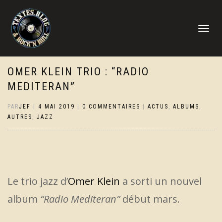
DÉPLIER
LA
NAVIGATI
OMER KLEIN TRIO : “RADIO
MEDITERAN”
PAR
JEF
|
4 MAI 2019
|
0 COMMENTAIRES
|
ACTUS
,
ALBUMS
,
AUTRES
,
JAZZ
Le trio jazz d’
Omer Klein
a sorti un nouvel
album
“Radio Mediteran”
début mars.