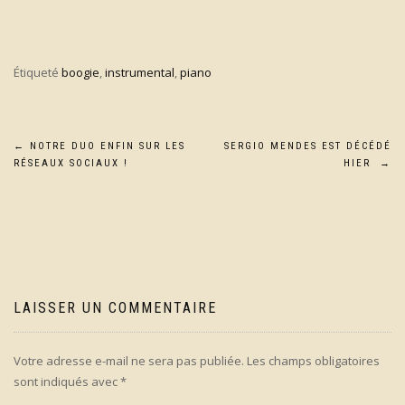
Étiqueté
boogie
,
instrumental
,
piano
Navigation
←
NOTRE DUO ENFIN SUR LES
SERGIO MENDES EST DÉCÉDÉ
RÉSEAUX SOCIAUX !
HIER
→
de
l’article
LAISSER UN COMMENTAIRE
Votre adresse e-mail ne sera pas publiée.
Les champs obligatoires
sont indiqués avec
*