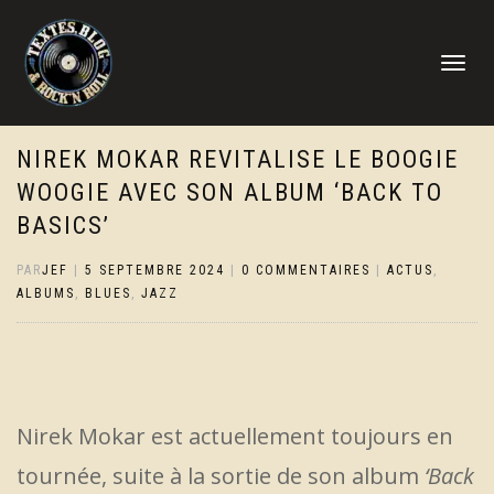
DÉPLIER
LA
NAVIGATI
NIREK MOKAR REVITALISE LE BOOGIE
WOOGIE AVEC SON ALBUM ‘BACK TO
BASICS’
PAR
JEF
|
5 SEPTEMBRE 2024
|
0 COMMENTAIRES
|
ACTUS
,
ALBUMS
,
BLUES
,
JAZZ
Nirek Mokar est actuellement toujours en
tournée, suite à la sortie de son album
‘Back