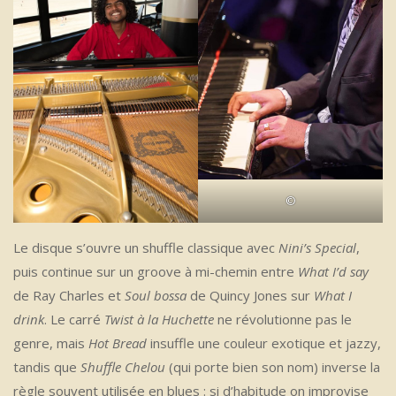
©
Le disque s’ouvre un shuffle classique avec
Nini’s Special
,
puis continue sur un groove à mi-chemin entre
What I’d say
de Ray Charles et
Soul bossa
de Quincy Jones sur
What I
drink
. Le carré
Twist à la Huchette
ne révolutionne pas le
genre, mais
Hot Bread
insuffle une couleur exotique et jazzy,
tandis que
Shuffle Chelou
(qui porte bien son nom) inverse la
règle souvent utilisée en blues : si d’habitude on improvise