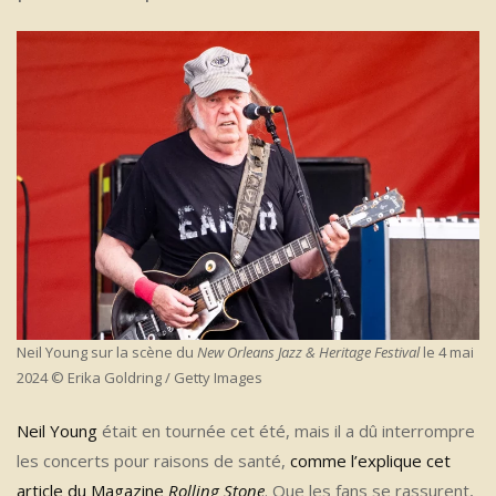
Neil Young sur la scène du
New Orleans Jazz & Heritage Festival
le 4 mai
2024 © Erika Goldring / Getty Images
Neil Young
était en tournée cet été, mais il a dû interrompre
les concerts pour raisons de santé,
comme l’explique cet
article du Magazine
Rolling Stone
. Que les fans se rassurent,