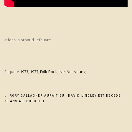
Infos via Arnaud Lefeuvre
Étiqueté
1973
,
1977
,
Folk-Rock
,
live
,
Neil young
Navigation
←
RORY GALLAGHER AURAIT EU
DAVID LINDLEY EST DÉCÉDÉ
→
75 ANS AUJOURD’HUI
de
l’article