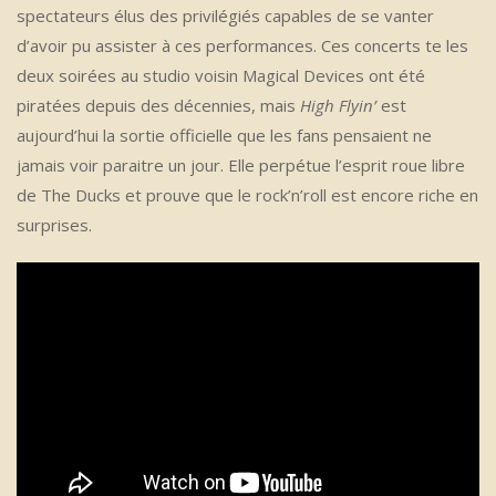
spectateurs élus des privilégiés capables de se vanter
d’avoir pu assister à ces performances. Ces concerts te les
deux soirées au studio voisin Magical Devices ont été
piratées depuis des décennies, mais
High Flyin’
est
aujourd’hui la sortie officielle que les fans pensaient ne
jamais voir paraitre un jour. Elle perpétue l’esprit roue libre
de The Ducks et prouve que le rock’n’roll est encore riche en
surprises.