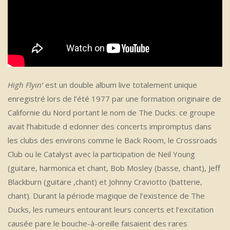
High Flyin’
est un double album live totalement unique
enregistré lors de l’été 1977 par une formation originaire de
Californie du Nord portant le nom de The Ducks. ce groupe
avait l’habitude d edonner des concerts impromptus dans
les clubs des environs comme le Back Room, le Crossroads
Club ou le Catalyst avec la participation de Neil Young
(guitare, harmonica et chant, Bob Mosley (basse, chant), Jeff
Blackburn (guitare ,chant) et Johnny Craviotto (batterie,
chant). Durant la période magique de l’existence de The
Ducks, les rumeurs entourant leurs concerts et l’excitation
causée pare le bouche-à-oreille faisaient des rares