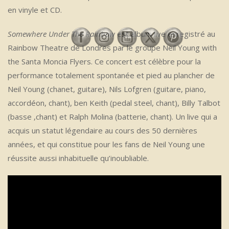
en vinyle et CD.
Somewhere Under The Rainbow
est album live enregistré au
Rainbow Theatre de Londres par le groupe Neil Young with
the Santa Moncia Flyers. Ce concert est célèbre pour la
performance totalement spontanée et pied au plancher de
Neil Young (chanet, guitare), Nils Lofgren (guitare, piano,
accordéon, chant), ben Keith (pedal steel, chant), Billy Talbot
(basse ,chant) et Ralph Molina (batterie, chant). Un live qui a
acquis un statut légendaire au cours des 50 dernières
années, et qui constitue pour les fans de Neil Young une
réussite aussi inhabituelle qu’inoubliable.