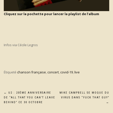
Cliquez sur la pochette pour lancer l
a
playlist de l’album
Infos via Cécile Legros
Étiqueté
chanson française
,
concert
,
covid-19
,
live
Navigation
←
U2 : 20ÈME ANNIVERSAIRE
MIKE CAMPBELL SE MOQUE DU
DE “ALL THAT YOU CAN’T LEAVE
VIRUS DANS “FUCK THAT GUY”
de
BEHIND” CE 30 OCTOBRE
→