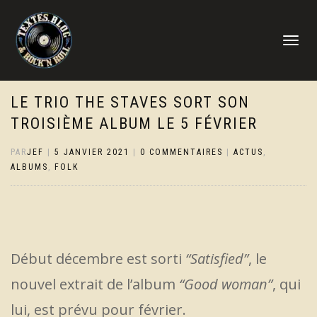
DÉPLIER
LA
NAVIGATI
LE TRIO THE STAVES SORT SON
TROISIÈME ALBUM LE 5 FÉVRIER
PAR
JEF
|
5 JANVIER 2021
|
0 COMMENTAIRES
|
ACTUS
,
ALBUMS
,
FOLK
Début décembre est sorti
“Satisfied”
, le
nouvel extrait de l’album
“Good woman”
, qui
lui, est prévu pour février.