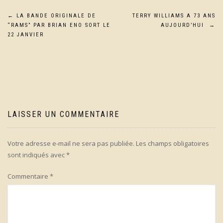
Navigation
←
LA BANDE ORIGINALE DE
TERRY WILLIAMS A 73 ANS
“RAMS” PAR BRIAN ENO SORT LE
AUJOURD’HUI
→
de
22 JANVIER
l’article
LAISSER UN COMMENTAIRE
Votre adresse e-mail ne sera pas publiée.
Les champs obligatoires
sont indiqués avec
*
Commentaire
*