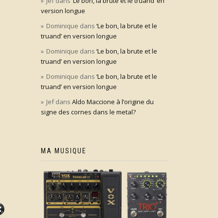
Jef
dans
‘Le bon, la brute et le truand’ en
version longue
Dominique
dans
‘Le bon, la brute et le
truand’ en version longue
Dominique
dans
‘Le bon, la brute et le
truand’ en version longue
Dominique
dans
‘Le bon, la brute et le
truand’ en version longue
Jef
dans
Aldo Maccione à l’origine du
signe des cornes dans le metal?
MA MUSIQUE