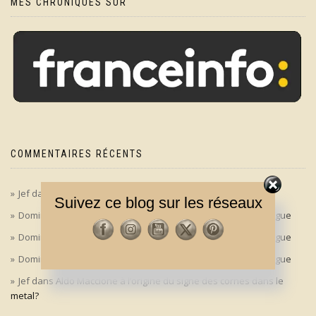
MES CHRONIQUES SUR
COMMENTAIRES RÉCENTS
Jef
dans
‘Le bon, la brute et le truand’ en version longue
Suivez ce blog sur les réseaux
Dominique
dans
‘Le bon, la brute et le truand’ en version longue
Dominique
dans
‘Le bon, la brute et le truand’ en version longue
Dominique
dans
‘Le bon, la brute et le truand’ en version longue
Jef
dans
Aldo Maccione à l’origine du signe des cornes dans le
metal?