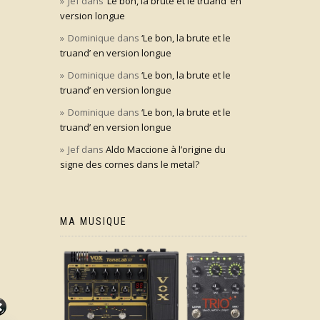
Jef
dans
‘Le bon, la brute et le truand’ en
version longue
Dominique
dans
‘Le bon, la brute et le
truand’ en version longue
Dominique
dans
‘Le bon, la brute et le
truand’ en version longue
Dominique
dans
‘Le bon, la brute et le
truand’ en version longue
Jef
dans
Aldo Maccione à l’origine du
signe des cornes dans le metal?
MA MUSIQUE