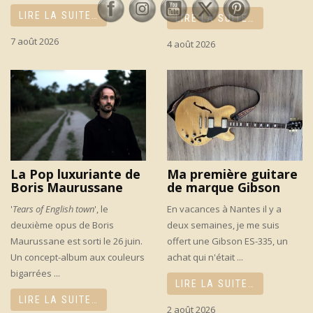
LIRE LA SUITE…
LIRE LA SUITE…
7 août 2026
4 août 2026
La Pop luxuriante de
Ma première guitare
Boris Maurussane
de marque Gibson
'
Tears of English town
', le
En vacances à Nantes il y a
deuxième opus de Boris
deux semaines, je me suis
Maurussane est sorti le 26 juin.
offert une Gibson ES-335, un
Un concept-album aux couleurs
achat qui n'était ...
bigarrées ...
LIRE LA SUITE…
LIRE LA SUITE…
2 août 2026