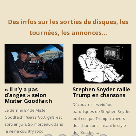
Des infos sur les sorties de disques, les
tournées, les annonces…
« Il n’y a pas
Stephen Snyder raille
d’anges » selon
Trump en chansons
Mister Goodfaith
Découvrez les vidéos
Le dernier EP de Mister
parodiques de Stephen Snyder
Goodfaith '
There’s No Angels
' est
où il critique Trump à travers
sorti en juin. Six morceaux dans
des chansons imitant le style
la veine country rock ...
des Beatles, ...