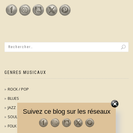
GENRES MUSICAUX
ROCK / POP
BLUES
JAZZ
Suivez ce blog sur les réseaux
SOUL
FOLK