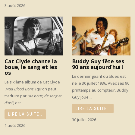
3 août 2026
Cat Clyde chante la
Buddy Guy fête ses
boue, le sang et les
90 ans aujourd’hui !
os
Le dernier géant du blues est
Le sixième album de Cat Clyde
né le 30 juillet 1936. Avec ses 90
'
Mud Blood Bone'
(qu'on peut
printemps au compteur, Buddy
traduire par
"de boue, de sang et
Guy joue ...
d'os"
) est ...
LIRE LA SUITE…
LIRE LA SUITE…
30 juillet 2026
1 août 2026