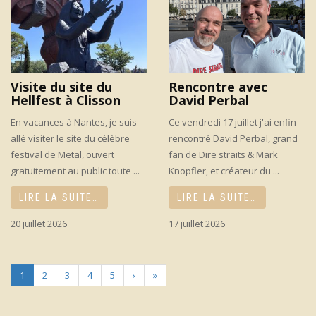
Visite du site du
Rencontre avec
Hellfest à Clisson
David Perbal
En vacances à Nantes, je suis
Ce vendredi 17 juillet j'ai enfin
allé visiter le site du célèbre
rencontré David Perbal, grand
festival de Metal, ouvert
fan de Dire straits & Mark
gratuitement au public toute ...
Knopfler, et créateur du ...
LIRE LA SUITE…
LIRE LA SUITE…
20 juillet 2026
17 juillet 2026
1
2
3
4
5
›
»