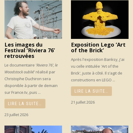
Les images du
Exposition Lego ‘Art
Festival ‘Riviera 76’
of the Brick’
retrouvées
Après l'exposition Banksy, j'ai
Le documentaire
'Riviera 76’, le
vu celle intitulée 'Art of the
Woodstock oublié'
réalisé par
Brick', juste à côté. Il s’agit de
Christophe Duchiron sera
constructions en LEGO ...
disponible à partir de demain
LIRE LA SUITE…
sur France.tv, puis ...
21 juillet 2026
LIRE LA SUITE…
23 juillet 2026