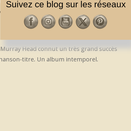
Suivez ce blog sur les réseaux
 MURRAY HEAD A 45 ANS CETTE
UMS
,
FOLK
,
ROCK / POP
e Murray Head connut un très grand succès
 chanson-titre. Un album intemporel.