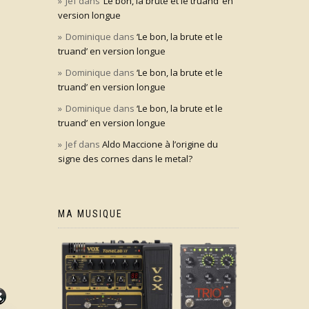
Jef
dans
‘Le bon, la brute et le truand’ en
version longue
Dominique
dans
‘Le bon, la brute et le
truand’ en version longue
Dominique
dans
‘Le bon, la brute et le
truand’ en version longue
Dominique
dans
‘Le bon, la brute et le
truand’ en version longue
Jef
dans
Aldo Maccione à l’origine du
signe des cornes dans le metal?
MA MUSIQUE