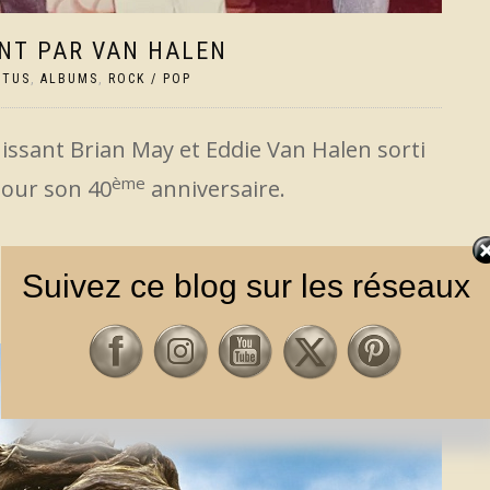
INT PAR VAN HALEN
CTUS
,
ALBUMS
,
ROCK / POP
ssant Brian May et Eddie Van Halen sorti
ème
pour son 40
anniversaire.
Suivez ce blog sur les réseaux