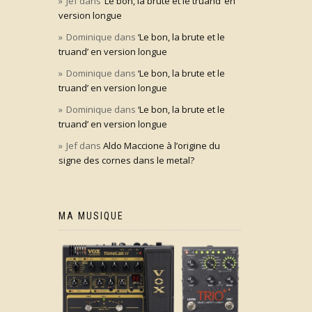
Jef
dans
‘Le bon, la brute et le truand’ en
version longue
Dominique
dans
‘Le bon, la brute et le
truand’ en version longue
Dominique
dans
‘Le bon, la brute et le
truand’ en version longue
Dominique
dans
‘Le bon, la brute et le
truand’ en version longue
Jef
dans
Aldo Maccione à l’origine du
signe des cornes dans le metal?
MA MUSIQUE