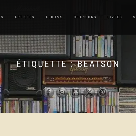
ES
ARTISTES
ALBUMS
CHANSONS
LIVRES
S
ÉTIQUETTE :
BEATSON