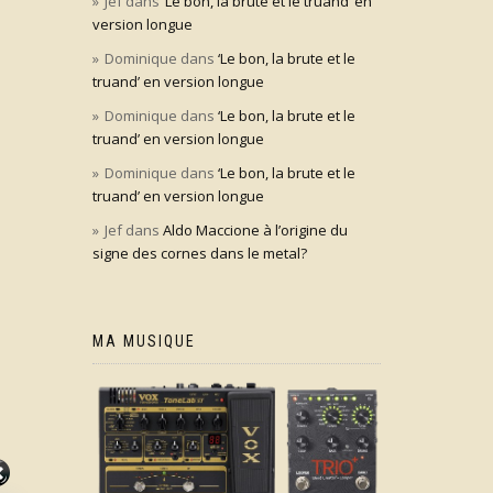
Jef
dans
‘Le bon, la brute et le truand’ en
version longue
Dominique
dans
‘Le bon, la brute et le
truand’ en version longue
Dominique
dans
‘Le bon, la brute et le
truand’ en version longue
Dominique
dans
‘Le bon, la brute et le
truand’ en version longue
Jef
dans
Aldo Maccione à l’origine du
signe des cornes dans le metal?
MA MUSIQUE