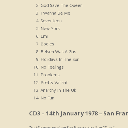
God Save The Queen
I Wanna Be Me
Seventeen
New York
Emi
Bodies
Belsen Was A Gas
Holidays In The Sun
No Feelings
Problems
Pretty Vacant
Anarchy In The Uk
No Fun
CD3 – 14th January 1978 – San Fra
Tracklist idem au vinyle San Francisco sortie le 25 avril