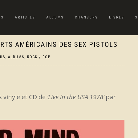
ES
ARTISTES
ALBUMS
CHANSONS
LIVRES
S
ERTS AMÉRICAINS DES SEX PISTOLS
TUS
,
ALBUMS
,
ROCK / POP
s vinyle et CD de
‘Live in the USA 1978’
par