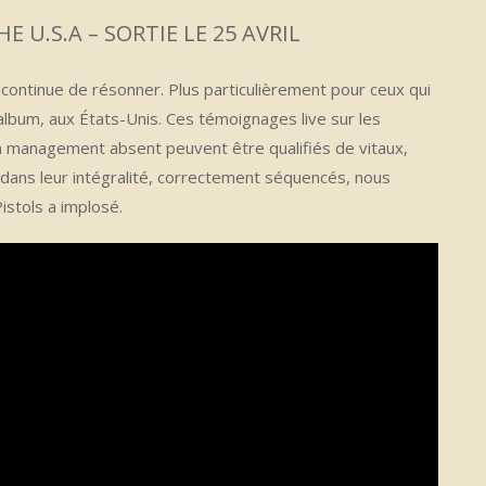
E U.S.A – SORTIE LE 25 AVRIL
continue de résonner. Plus particulièrement pour ceux qui
lbum, aux États-Unis. Ces témoignages live sur les
 un management absent peuvent être qualifiés de vitaux,
ts dans leur intégralité, correctement séquencés, nous
istols a implosé.