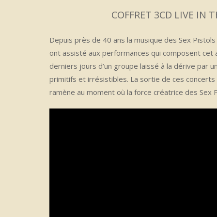
COFFRET 3CD LIVE IN TH
Depuis près de 40 ans la musique des Sex Pistols 
ont assisté aux performances qui composent cet a
derniers jours d’un groupe laissé à la dérive par
primitifs et irrésistibles. La sortie de ces concer
ramène au moment où la force créatrice des Sex P