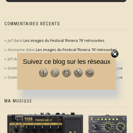
COMMENTAIRES RÉCENTS
Jef
dans
Les images du Festival ‘Riviera 76’ retrouvées
Anonyme
dans
Les images du Festival ‘Riviera 76’ retrouvées
Jef
dans
‘Le bon, la brute et le truand’ en version longue
Suivez ce blog sur les réseaux
Dominique
dans
‘Le bon, la brute et le truand’ en version longue
Dominique
dans
‘Le bon, la brute et le truand’ en version longue
MA MUSIQUE