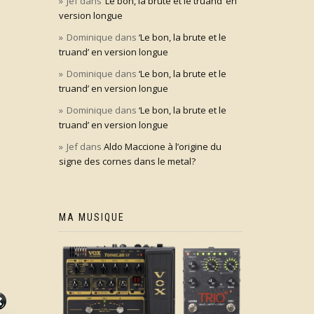
Jef
dans
‘Le bon, la brute et le truand’ en
version longue
Dominique
dans
‘Le bon, la brute et le
truand’ en version longue
Dominique
dans
‘Le bon, la brute et le
truand’ en version longue
Dominique
dans
‘Le bon, la brute et le
truand’ en version longue
Jef
dans
Aldo Maccione à l’origine du
signe des cornes dans le metal?
MA MUSIQUE