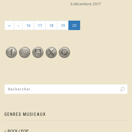
6 décembre 2017
«
‹
16
17
18
19
20
GENRES MUSICAUX
ROCK / POP