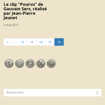
Le clip “Pourvu” de
Gauvain Sers, réalisé
par Jean-Pierre
Jeunet
4 mai 2017
«
‹
12
13
14
15
16