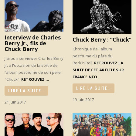
Interview de Charles
Chuck Berry : “Chuck”
Berry Jr., fils de
Chuck Berry
Chronique de l'album
posthume du père du
J'ai pu interviewer Charles Berry
Rock'n'Roll.
RETROUVEZ LA
Jr. à l'occasion de la sortie de
SUITE DE CET ARTICLE SUR
l’album posthume de son père :
FRANCEINFO
...
"Chuck".
RETROUVEZ ...
LIRE LA SUITE…
LIRE LA SUITE…
19 juin 2017
21 juin 2017