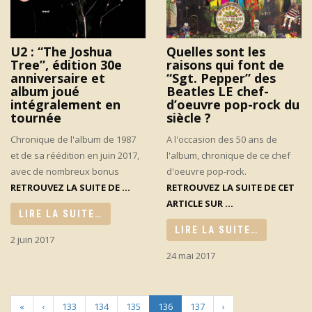
U2 : “The Joshua
Quelles sont les
Tree”, édition 30e
raisons qui font de
anniversaire et
“Sgt. Pepper” des
album joué
Beatles LE chef-
intégralement en
d’oeuvre pop-rock du
tournée
siècle ?
Chronique de l'album de 1987
A l'occasion des 50 ans de
et de sa réédition en juin 2017,
l'album, chronique de ce chef
avec de nombreux bonus
d'oeuvre pop-rock.
RETROUVEZ LA SUITE DE ...
RETROUVEZ LA SUITE DE CET
ARTICLE SUR ...
LIRE LA SUITE…
LIRE LA SUITE…
2 juin 2017
24 mai 2017
«
‹
133
134
135
136
137
›