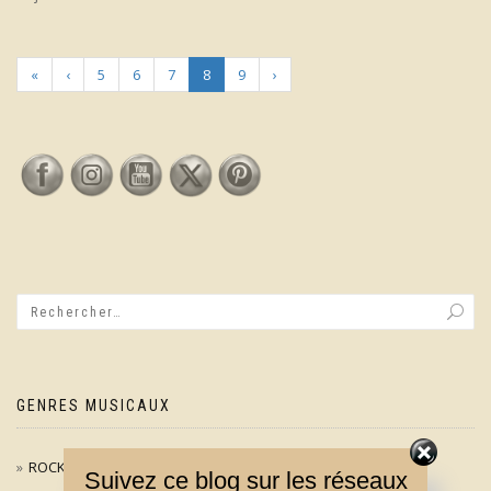
«
‹
5
6
7
8
9
›
GENRES MUSICAUX
ROCK / POP
Suivez ce blog sur les réseaux