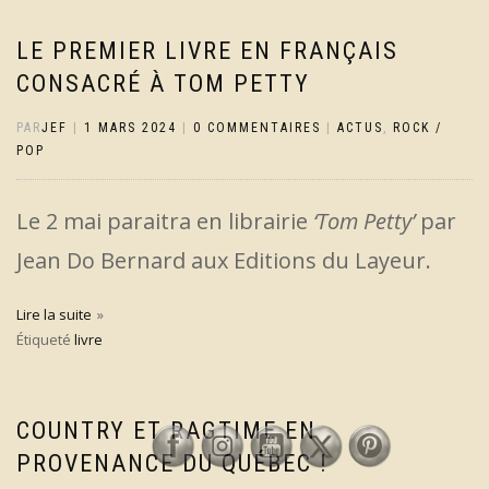
LE PREMIER LIVRE EN FRANÇAIS
CONSACRÉ À TOM PETTY
PAR
JEF
|
1 MARS 2024
|
0 COMMENTAIRES
|
ACTUS
,
ROCK /
POP
Le 2 mai paraitra en librairie
‘Tom Petty’
par
Jean Do Bernard aux Editions du Layeur.
Lire la suite
Étiqueté
livre
COUNTRY ET RAGTIME EN
PROVENANCE DU QUÉBEC !