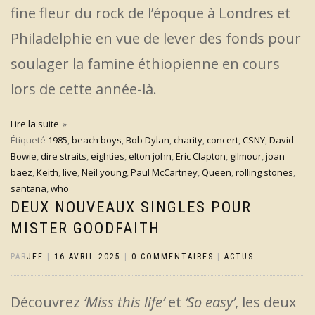
fine fleur du rock de l’époque à Londres et
Philadelphie en vue de lever des fonds pour
soulager la famine éthiopienne en cours
lors de cette année-là.
Lire la suite
Étiqueté
1985
,
beach boys
,
Bob Dylan
,
charity
,
concert
,
CSNY
,
David
Bowie
,
dire straits
,
eighties
,
elton john
,
Eric Clapton
,
gilmour
,
joan
baez
,
Keith
,
live
,
Neil young
,
Paul McCartney
,
Queen
,
rolling stones
,
santana
,
who
DEUX NOUVEAUX SINGLES POUR
MISTER GOODFAITH
PAR
JEF
|
16 AVRIL 2025
|
0 COMMENTAIRES
|
ACTUS
Découvrez
‘Miss this life’
et
‘So easy’
, les deux