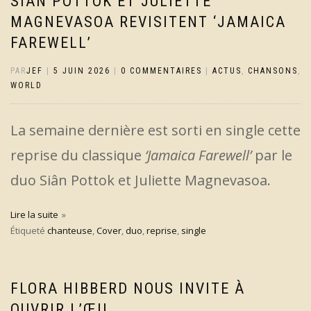
SIÂN POTTOK ET JULIETTE
MAGNEVASOA REVISITENT ‘JAMAICA
FAREWELL’
PAR
JEF
|
5 JUIN 2026
|
0 COMMENTAIRES
|
ACTUS
,
CHANSONS
,
WORLD
La semaine dernière est sorti en single cette
reprise du classique
‘Jamaica Farewell’
par le
duo Siân Pottok et Juliette Magnevasoa.
Lire la suite
Étiqueté
chanteuse
,
Cover
,
duo
,
reprise
,
single
FLORA HIBBERD NOUS INVITE À
OUVRIR L’ŒIL