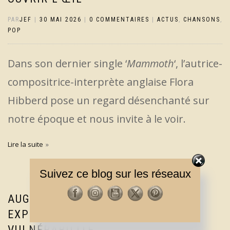
PAR
JEF
|
30 MAI 2026
|
0 COMMENTAIRES
|
ACTUS
,
CHANSONS
,
POP
Dans son dernier single ‘
Mammoth
‘, l’autrice-
compositrice-interprète anglaise Flora
Hibberd pose un regard désenchanté sur
notre époque et nous invite à le voir.
Lire la suite
Suivez ce blog sur les réseaux
AUGUSTA, UNE ARTISTE FOLK QUI
EXPLORE L’ÉMOTION ET LA
VULNÉRABILITÉ