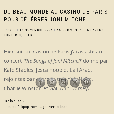
DU BEAU MONDE AU CASINO DE PARIS
POUR CÉLÉBRER JONI MITCHELL
PAR
JEF
|
18 NOVEMBRE 2025
|
5% COMMENTAIRES
|
ACTUS
,
CONCERTS
,
FOLK
Hier soir au Casino de Paris j’ai assisté au
concert
‘The Songs of Joni Mitchell’
donné par
Kate Stables, Jesca Hoop et Lail Arad,
rejointes par entre autres Yaël Naïm,
Charlie Winston et Gail Ann Dorsey.
Lire la suite
Étiqueté
folkpop
,
hommage
,
Paris
,
tribute