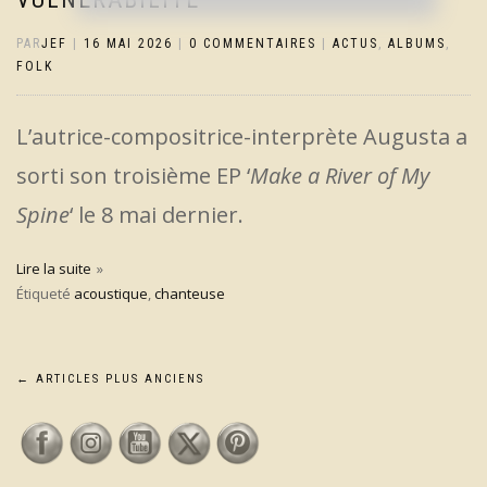
PAR
JEF
|
16 MAI 2026
|
0 COMMENTAIRES
|
ACTUS
,
ALBUMS
,
FOLK
L’autrice-compositrice-interprète Augusta a
sorti son troisième EP ‘
Make a River of My
Spine
‘ le 8 mai dernier.
Lire la suite
Étiqueté
acoustique
,
chanteuse
Navigation
←
ARTICLES PLUS ANCIENS
des