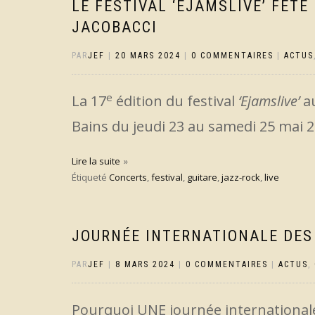
LE FESTIVAL ‘EJAMSLIVE’ FÊTE
JACOBACCI
PAR
JEF
|
20 MARS 2024
|
0 COMMENTAIRES
|
ACTUS
e
La 17
édition du festival
‘Ejamslive’
au
Bains du jeudi 23 au samedi 25 mai 2
Lire la suite
Étiqueté
Concerts
,
festival
,
guitare
,
jazz-rock
,
live
JOURNÉE INTERNATIONALE DES
PAR
JEF
|
8 MARS 2024
|
0 COMMENTAIRES
|
ACTUS
,
Pourquoi UNE journée internationale