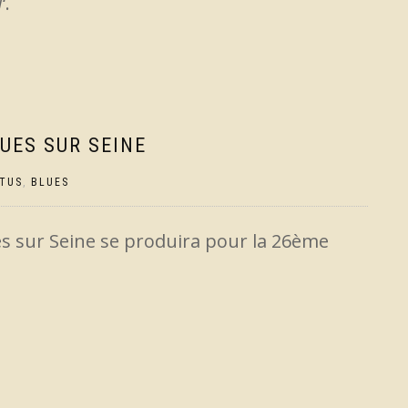
d
‘.
LUES SUR SEINE
TUS
,
BLUES
es sur Seine se produira pour la 26ème