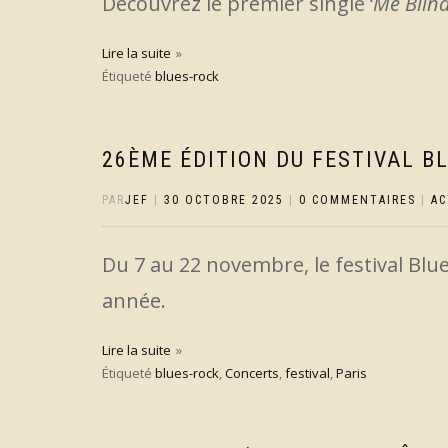
Découvrez le premier single ‘
Me Blin
Lire la suite
Étiqueté
blues-rock
26ÈME ÉDITION DU FESTIVAL B
PAR
JEF
|
30 OCTOBRE 2025
|
0 COMMENTAIRES
|
AC
Du 7 au 22 novembre, le festival Blu
année.
Lire la suite
Étiqueté
blues-rock
,
Concerts
,
festival
,
Paris