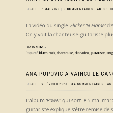
PAR
JEF
|
7 MAI 2023
|
0 COMMENTAIRES
|
ACTUS
,
B
La vidéo du single
‘Flicker ‘N Flame’
d’A
On y voit la chanteuse-guitariste pl
Lire la suite
Étiqueté
blues-rock
,
chanteuse
,
clip video
,
guitariste
,
sing
ANA POPOVIC A VAINCU LE CAN
PAR
JEF
|
9 FÉVRIER 2023
|
3% COMMENTAIRES
|
AC
L’album
‘Power’
qui sort le 5 mai mar
guitariste explique s’être remise de 