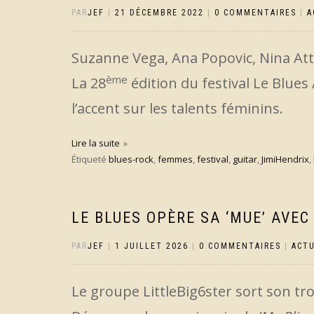
PAR
JEF
|
21 DÉCEMBRE 2022
|
0 COMMENTAIRES
|
A
Suzanne Vega, Ana Popovic, Nina Att
ème
La 28
édition du festival Le Blue
l’accent sur les talents féminins.
Lire la suite
Étiqueté
blues-rock
,
femmes
,
festival
,
guitar
,
JimiHendrix
,
LE BLUES OPÈRE SA ‘MUE’ AVEC
PAR
JEF
|
1 JUILLET 2026
|
0 COMMENTAIRES
|
ACT
Le groupe LittleBig6ster sort son t