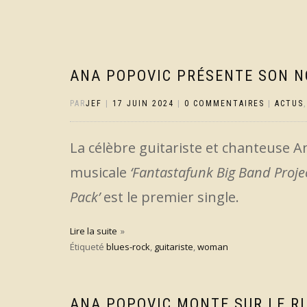
ANA POPOVIC PRÉSENTE SON N
PAR
JEF
|
17 JUIN 2024
|
0 COMMENTAIRES
|
ACTUS
La célèbre guitariste et chanteuse 
musicale
‘Fantastafunk Big Band Projec
Pack’
est le premier single.
Lire la suite
Étiqueté
blues-rock
,
guitariste
,
woman
ANA POPOVIC MONTE SUR LE R