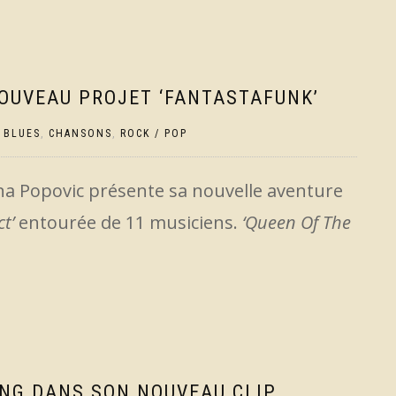
OUVEAU PROJET ‘FANTASTAFUNK’
,
BLUES
,
CHANSONS
,
ROCK / POP
Ana Popovic présente sa nouvelle aventure
t’
entourée de 11 musiciens.
‘Queen Of The
ING DANS SON NOUVEAU CLIP