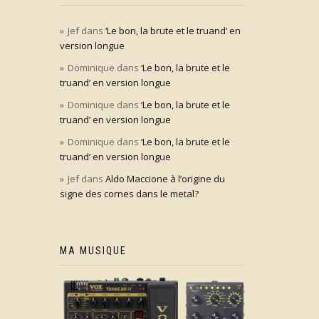
Jef
dans
‘Le bon, la brute et le truand’ en
version longue
Dominique
dans
‘Le bon, la brute et le
truand’ en version longue
Dominique
dans
‘Le bon, la brute et le
truand’ en version longue
Dominique
dans
‘Le bon, la brute et le
truand’ en version longue
Jef
dans
Aldo Maccione à l’origine du
signe des cornes dans le metal?
MA MUSIQUE