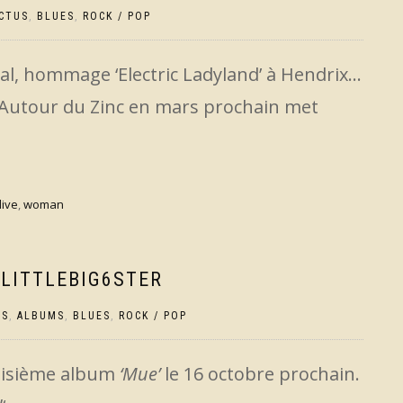
CTUS
,
BLUES
,
ROCK / POP
al, hommage ‘Electric Ladyland’ à Hendrix…
s Autour du Zinc en mars prochain met
live
,
woman
 LITTLEBIG6STER
US
,
ALBUMS
,
BLUES
,
ROCK / POP
roisième album
‘Mue’
le 16 octobre prochain.