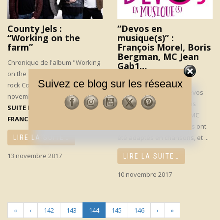
County Jels :
“Devos en
“Working on the
musique(s)” :
farm”
François Morel, Boris
Bergman, MC Jean
Chronique de l'album "Working
Gab1…
on the farm" du groupe blues-
Chronique de cet album-
Suivez ce blog sur les réseaux
rock County Jels, sorti en
hommage à Raymond Devos
novembre 217.
RETROUVEZ LA
par, entre autres, François
SUITE DE CET ARTICLE SUR
Morel, Boris Bergman et MC
FRANCEINFO
...
JeanGab1. Certains textes ont
été adaptés en chansons, et ...
LIRE LA SUITE…
13 novembre 2017
LIRE LA SUITE…
10 novembre 2017
«
‹
142
143
144
145
146
›
»