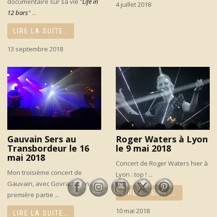
documentaire sur sa vie
“
Life in
4 juillet 2018
12 bars
”
...
LIRE LA SUITE…
13 septembre 2018
Gauvain Sers au
Roger Waters à Lyon
Transbordeur le 16
le 9 mai 2018
mai 2018
Concert de Roger Waters hier à
Mon troisième concert de
Lyon : top ! ...
Gauvain, avec Govrache en
LIRE LA SUITE…
première partie ...
10 mai 2018
LIRE LA SUITE…