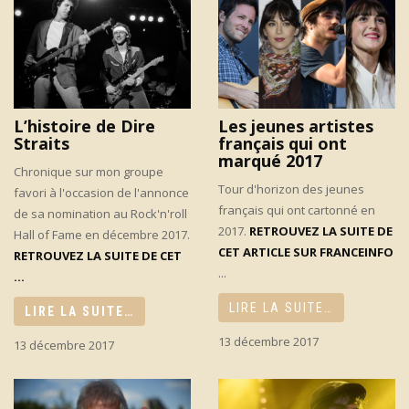
L’histoire de Dire
Les jeunes artistes
Straits
français qui ont
marqué 2017
Chronique sur mon groupe
Tour d'horizon des jeunes
favori à l'occasion de l'annonce
français qui ont cartonné en
de sa nomination au Rock'n'roll
2017.
RETROUVEZ LA SUITE DE
Hall of Fame en décembre 2017.
CET ARTICLE SUR FRANCEINFO
RETROUVEZ LA SUITE DE CET
...
...
LIRE LA SUITE…
LIRE LA SUITE…
13 décembre 2017
13 décembre 2017