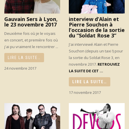
Gauvain Sers à Lyon,
interview d’Alain et
le 23 novembre 2017
Pierre Souchon à
l’occasion de la sortie
Deuxième fois où je le voyais
du “Soldat Rose 3”
en concert, et première fois où
J'ai interviewé Alain et Pierre
j'ai pu vraiment le rencontrer ...
Souchon (depuis un taxi !) pour
la sortie du Soldat Rose 3, en
LIRE LA SUITE…
novembre 2017.
RETROUVEZ
24 novembre 2017
LA SUITE DE CET ...
LIRE LA SUITE…
17 novembre 2017