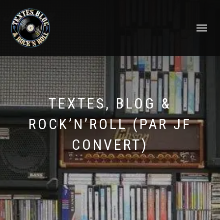
DÉPLIER
LA
NAVIGATI
TEXTES, BLOG &
ROCK’N’ROLL (PAR JF
CONVERT)